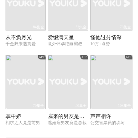
84集全
52集全
73集全
从不负月光
爱缀满天星
怪他过分情深
千金归来遇真爱
意外怀孕绝嗣霸叔宠上天
10万+点赞
APP
APP
APP
70集全
50集全
103集全
掌中娇
雇来的男友是总裁
声声相许
相求之人竟是前男友？
逃婚雇男友竟是总裁
公交售票员的坎坷相亲路