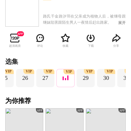
路氏千金路汐羽在父亲成为植物人后，被继母跟
继妹陷害跟陌生男人一夜情后赶出路家。
展开
超清画质
评论
收藏
下载
分享
选集
VIP
VIP
VIP
VIP
VIP
VI
VIP
25
26
27
29
30
31
为你推荐
APP
APP
APP