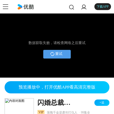
下载APP
数据获取失败，请检查网络之后重试
重试
预览播放中，打开优酷APP看高清完整版
闪婚总裁：娶一送二
+追
.
VIP
落魄千金逆袭吊打仇人
99集全