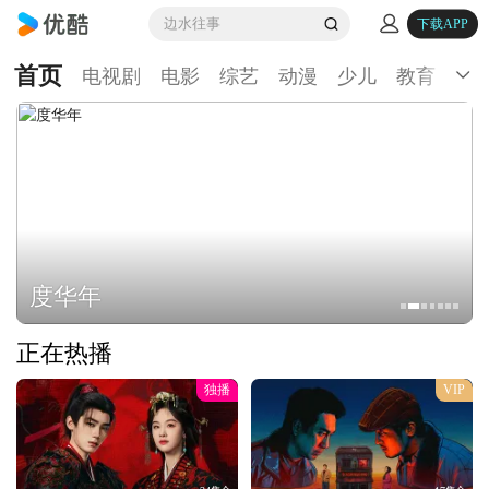
边水往事
下载APP
首页
电视剧
电影
综艺
动漫
少儿
教育
生
度华年
正在热播
独播
VIP