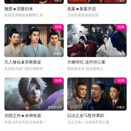
24集全
17集全
翘楚🔥涅槃归来
悬案🔥新案开启
陈都灵周翊然掀翻野心局
王传君黄觉高能对弈
独播
独播
30集全
29集全
凡人修仙🩸异教叛徒
月鳞绮纪·连环挖心案
吴师叔大战门派奸细惨死
群妖剧本杀 画皮难画心
独播
独播
更新至33话
34集全
光阴之外🔥杀神筑基
以法之名🔍暂停离职
许青法窍全开双灵海筑基！
又怂又刚！洪亮接手死亡案