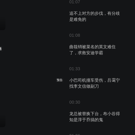
01:07
追不上对方的步伐，有分歧
是难免的
01:08
曲筱绡被菜名的英文难住
播
了，求救安迪学霸
01:33
小巴司机撞车受伤，吕霭宁
预告
找李文信做副刀
00:30
龙总被替换下台，布小谷得
知是淳于乔搞的鬼