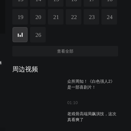
19
20
21
22
23
24
26
查看全部
播
周边视频
众所周知！《白色强人2》
是一部喜剧片！
01:10
老戏骨高端局飙演技，这次
真看爽了