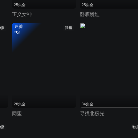
25集全
25集全
正义女神
卧底娇娃
豆瓣
独播
独播
7.1分
28集全
34集全
同盟
寻找北极光
独播
独