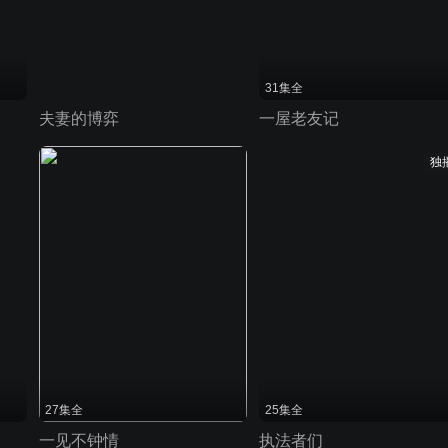
31集全
夫妻的博弈
一屋老友记
独
27集全
25集全
一见不钟情
执法者们