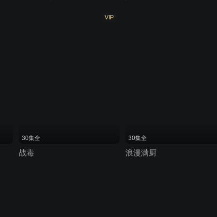
VIP
30集全
30集全
战毒
浪漫满厨