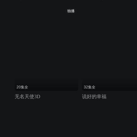
独播
20集全
32集全
无名天使3D
说好的幸福