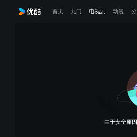
首页
九门
电视剧
动漫
分
由于安全原