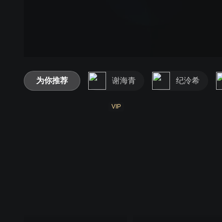
为你推荐
谢海青
纪泠希
VIP