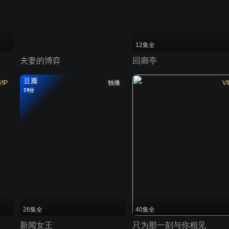
12集全
夫妻的博弈
回廊亭
豆瓣
VIP
独播
VI
7.9分
26集全
40集全
新闻女王
只为那一刻与你相见