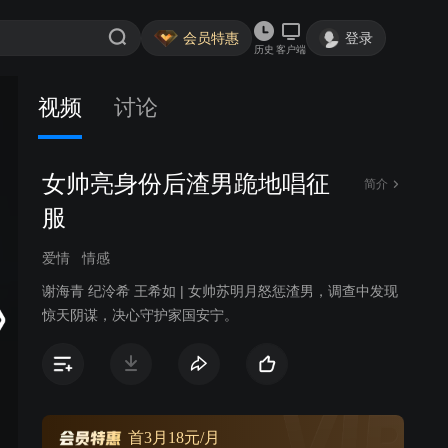
会员特惠
登录
历史
客户端
视频
讨论
女帅亮身份后渣男跪地唱征
简介
服
爱情
情感
谢海青 纪泠希 王希如 | 女帅苏明月怒惩渣男，调查中发现
惊天阴谋，决心守护家国安宁。
首3月18元/月