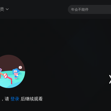
类
因，请
登录
后继续观看