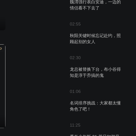
魏渭强行表白安迪，一边的
情侣看不下去了
02:55
秋阳关键时候忘记赴约，照
顾起别的女人
P
02:30
龙总被替换下台，布小谷得
知是淳于乔搞的鬼
01:06
名词排序挑战：大家都太懂
角色了吧！
11:25