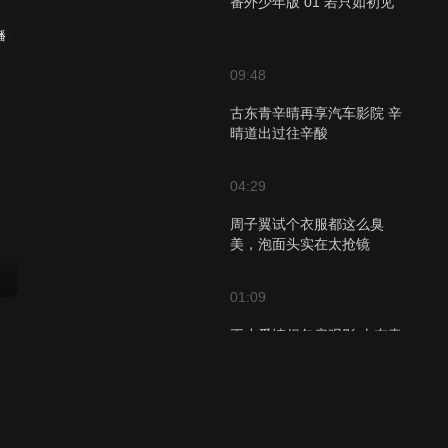
番外少年版 01 若只如初见
播
09:48
古东青辛晴再享汽车影院 辛
晴道出过往辛酸
04:29
周子翼试个衣服都这么臭
美，泡面头实在太抢镜
01:09
王小爱情侣包房观影 古东青
全程尬笑
01:50
逆袭燃爽！《蛮好的人生》