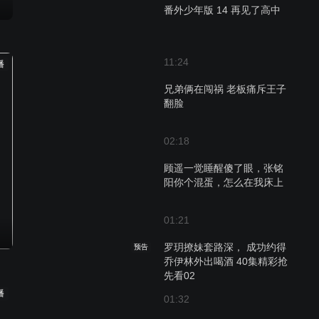
番外少年版 14 再见了高中
11:24
播
兄弟俩在闯祸 老板痛斥王子
翻脸
02:18
顾遥一觉睡醒傻了眼，张铭
阳你个混蛋，怎么在我床上
01:21
罗玥撩妹套路深， 成功约得
预告
乔伊林外出喝酒 40集精彩抢
先看02
播
01:32