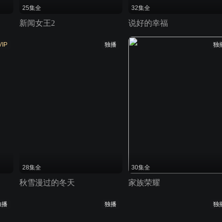
25集全
32集全
新闻女王2
说好的幸福
VIP
独播
独
28集全
30集全
秋雪漫过的冬天
家族荣耀
独播
独播
独