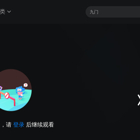
类
3
首
因，请
登录
后继续观看