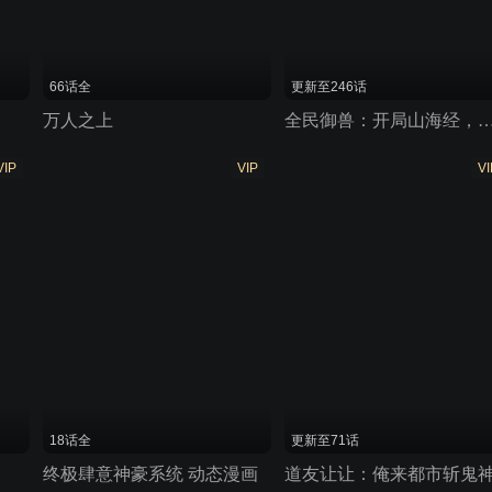
66话全
更新至246话
万人之上
全民御兽：开局山海经，我横
VIP
VIP
VI
18话全
更新至71话
终极肆意神豪系统 动态漫画
道友让让：俺来都市斩鬼