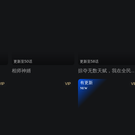
更新至50话
更新至58话
相师神婿
掠夺无数天赋，我在全民时
有更新
VIP
VIP
VI
NEW