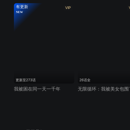
有更新
VIP
NEW
更新至273话
26话全
我被困在同一天一千年
无限循环：我被美女包围