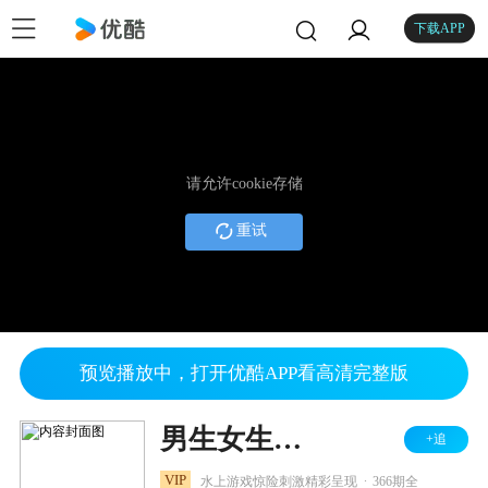
下载APP
请允许cookie存储
重试
预览播放中，打开优酷APP看高清完整版
男生女生向前冲 2024
+追
.
VIP
水上游戏惊险刺激精彩呈现
366期全