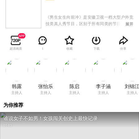
《男生女生向前冲》是安徽卫视一档大型户外竞
技类真人秀节目，区别于所有同类的节目，特别
展开
设置男女双赛道，目的是为保证男女选手都能呈
现不同的看点和亮点。赛道将专门针对男女不同
的运动特点，进行不同的关卡设计：男生赛道将
超清画质
收藏
下载
分享
1
更注重力量与速度，而女生赛道则在智慧与趣味
上更为讲究。男女赛道精彩纷呈，水上游戏关卡
重重，惊险刺激爆笑升级，更有从热带雨林到冰
河世纪的全新视觉享受，节目从赛制、形式上标
新立异，在众多竞技类真人秀中，突出节目概念
传达，具有自己独特的亮点。作为午间传奇榜样
韩露
张怡乐
陈启
李子涵
刘锦
节目，成功打造品牌合作的优质样板间！伙伴需
主持人
主持人
主持人
主持人
主持人
求实时响应，专属内容快速上屏，成为面向00后
受众的出圈爆款！
为你推荐
谁说女子不如男！女孩闯关创史上最快记录
01:03