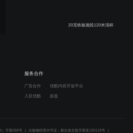
20克铁板抛投120米清杯
3克小饵抛投33.5米
服务合作
广告合作
优酷内容开放平台
X6DC 上线视频
入驻优酷
娱盘
阿元老师讲解X6 DC水滴轮
）字第266号
出版物经营许可证：新出发京批字第直150118号