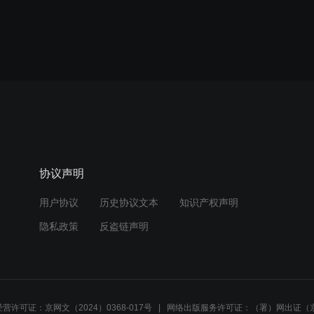
协议声明
用户协议
历史协议文本
知识产权声明
隐私政策
反盗链声明
营许可证：京网文（2024）0368-017号
网络出版服务许可证：（署）网出证（京