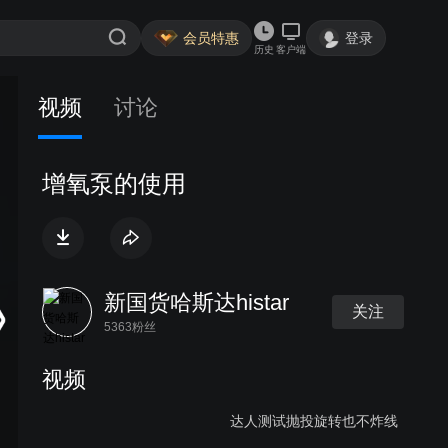
会员特惠
登录
历史
客户端
视频
讨论
增氧泵的使用
新国货哈斯达histar
关注
5363粉丝
视频
达人测试抛投旋转也不炸线