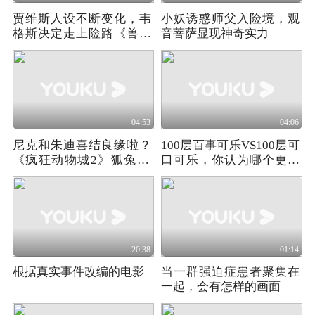
贾维斯人设不断变化，韦
小妖诱惑师父入险境，观
格斯决定走上险路《兽藏
音菩萨显现神奇实力
我心》02
04:53
04:06
尼克和朱迪喜结良缘啦？
100层百事可乐VS100层可
《疯狂动物城2》狐兔CP
口可乐，你认为哪个更加
兑现9年之约
坚固
20:38
01:14
根据真实事件改编的电影
当一群强迫症患者聚集在
一起，会有怎样的画面