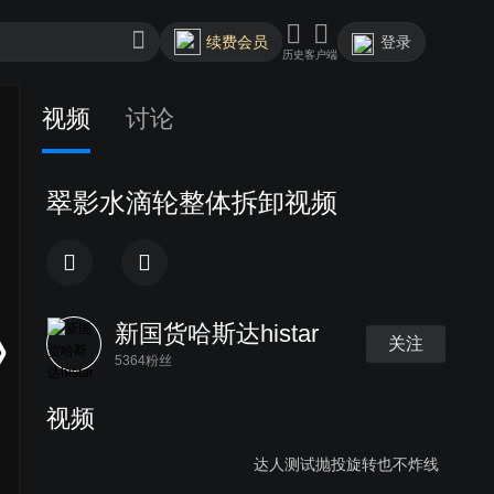
续费会员
登录
历史
客户端
视频
讨论
翠影水滴轮整体拆卸视频
新国货哈斯达histar
关注
5364粉丝
视频
达人测试抛投旋转也不炸线