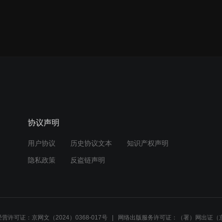
协议声明
用户协议
历史协议文本
知识产权声明
隐私政策
反盗链声明
营许可证：京网文（2024）0368-017号
网络出版服务许可证：（署）网出证（京