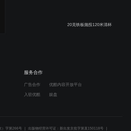
20克铁板抛投120米清杯
3克小饵抛投33.5米
服务合作
广告合作
优酷内容开放平台
X6DC 上线视频
入驻优酷
娱盘
阿元老师讲解X6 DC水滴轮
）字第266号
出版物经营许可证：新出发京批字第直150118号