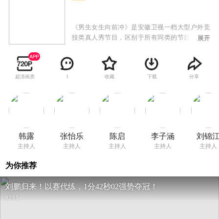
《男生女生向前冲》是安徽卫视一档大型户外竞
技类真人秀节目，区别于所有同类的节目，特别
展开
设置男女双赛道，目的是为保证男女选手都能呈
现不同的看点和亮点。赛道将专门针对男女不同
的运动特点，进行不同的关卡设计：男生赛道将
超清画质
收藏
下载
分享
1
更注重力量与速度，而女生赛道则在智慧与趣味
上更为讲究。男女赛道精彩纷呈，水上游戏关卡
重重，惊险刺激爆笑升级，更有从热带雨林到冰
河世纪的全新视觉享受，节目从赛制、形式上标
新立异，在众多竞技类真人秀中，突出节目概念
传达，具有自己独特的亮点。作为午间传奇榜样
韩露
张怡乐
陈启
李子涵
刘锦
节目，成功打造品牌合作的优质样板间！伙伴需
主持人
主持人
主持人
主持人
主持人
求实时响应，专属内容快速上屏，成为面向00后
受众的出圈爆款！
为你推荐
刘鹏归来！以赛代练，1分42秒02强势夺冠！
02:15