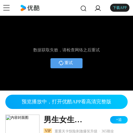
下载APP
数据获取失败，请检查网络之后重试
重试
预览播放中，打开优酷APP看高清完整版
男生女生向前冲 2025
+追
.
VIP
重重关卡惊险刺激爆笑升级
365期全