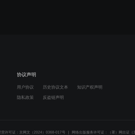
协议声明
用户协议
历史协议文本
知识产权声明
隐私政策
反盗链声明
营许可证：京网文（2024）0368-017号
网络出版服务许可证：（署）网出证（京