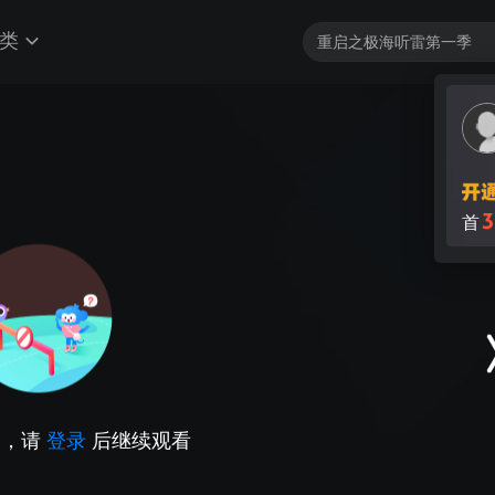
类
3
首
因，请
登录
后继续观看