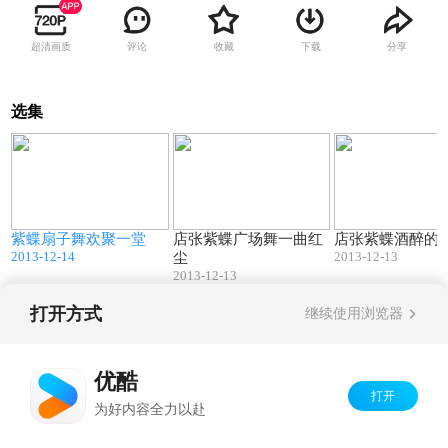
超清画质
评论
收藏
下载
分享
选集
0
03:36
03:16
紫蝶扇子舞欢聚一堂
店张紫蝶广场舞一曲红
店张紫蝶酒醉的
2013-12-14
2013-12-13
尘
2013-12-13
打开方式
继续使用浏览器
Copyright©
2026
优酷 youku.com
版权所有
京ICP备06050721号-1
优酷
打开
为好内容全力以赴