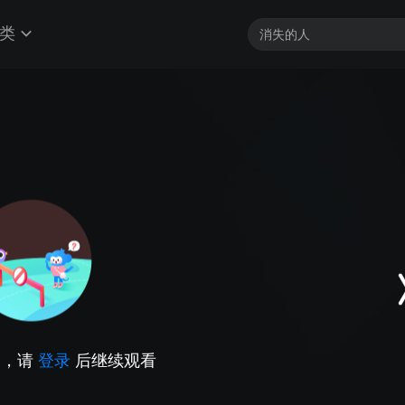
类
因，请
登录
后继续观看