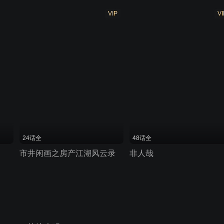
VIP
VI
24话全
48话全
市井闲画之房产江湖风云录
非人哉