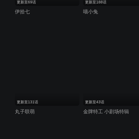
更新至69话
更新至188话
伊拾七
喵小兔
更新至131话
更新至43话
丸子联萌
金牌特工 小剧场特辑