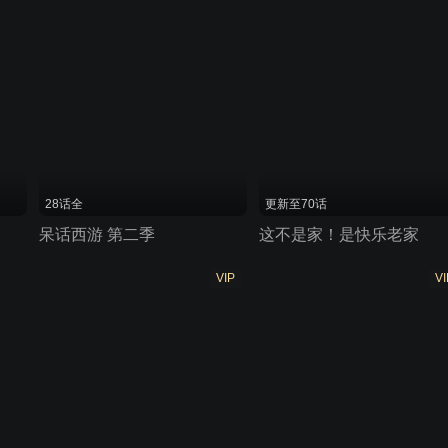
28话全
更新至70话
呆话西游 第二季
这不是家！是快乐老家
VIP
VI