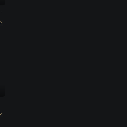
挑战 第一季
P
P