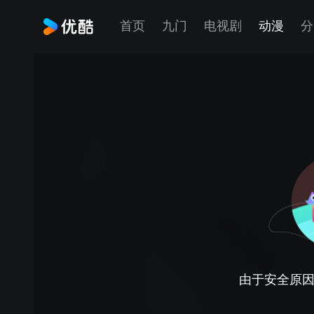
首页
九门
电视剧
动漫
分
由于安全原