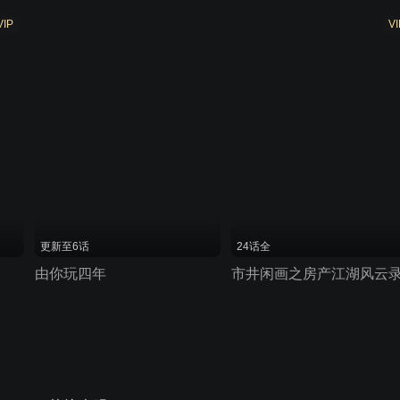
VIP
VI
更新至6话
24话全
由你玩四年
市井闲画之房产江湖风云