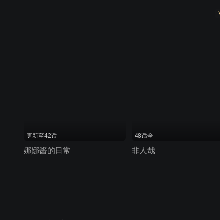
更新至42话
48话全
娜娜酱的日常
非人哉