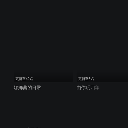
更新至42话
更新至6话
娜娜酱的日常
由你玩四年