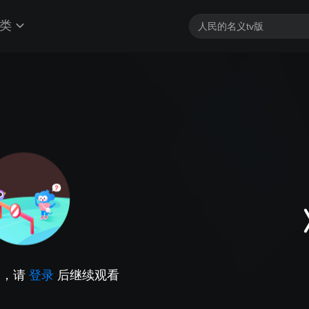
类
因，请
登录
后继续观看