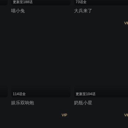
更新至188话
73话全
喵小兔
大兵来了
VI
114话全
更新至104话
娱乐双响炮
奶瓶小星
VIP
VI