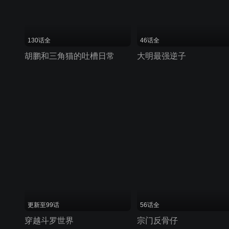
130话全
46话全
胡鹏和三角猫的吐槽日常
大明最强逆子
更新至99话
56话全
穿越斗罗世界
宗门反骨仔