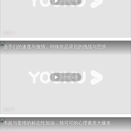
APP内观看
热度 64
选手们的速度与激情，特殊饮品背后的挑战与恐惧
00:34
APP内观看
热度 61
韦超与姜维的标志性加油，韩可可的心理素质大爆发
00:34