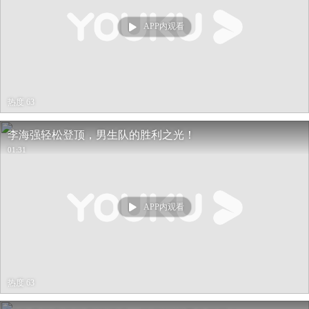
APP内观看
热度 63
李海强轻松登顶，男生队的胜利之光！
01:31
APP内观看
热度 63