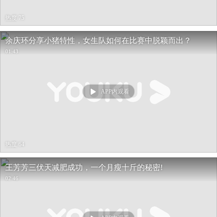
热度 75
余庆环分享小猪特性，女生队如何在比赛中脱颖而出？
01:43
APP内观看
热度 64
王芳芳三伏天减肥成功，一个月瘦十斤的秘密!
02:46