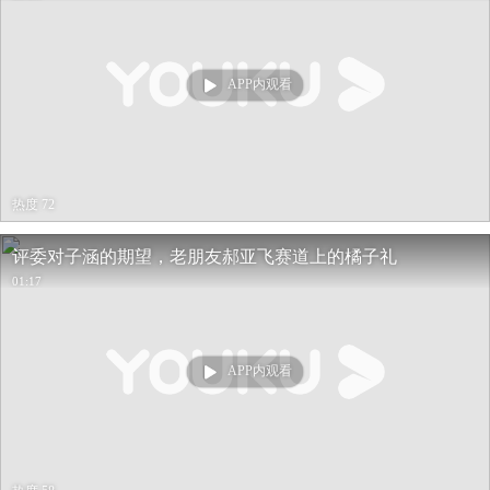
APP内观看
热度 72
评委对子涵的期望，老朋友郝亚飞赛道上的橘子礼
01:17
APP内观看