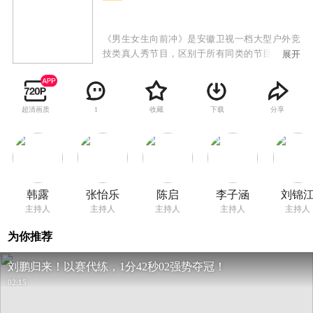
《男生女生向前冲》是安徽卫视一档大型户外竞
技类真人秀节目，区别于所有同类的节目，特别
展开
设置男女双赛道，目的是为保证男女选手都能呈
现不同的看点和亮点。赛道将专门针对男女不同
的运动特点，进行不同的关卡设计：男生赛道将
超清画质
收藏
下载
分享
1
更注重力量与速度，而女生赛道则在智慧与趣味
上更为讲究。男女赛道精彩纷呈，水上游戏关卡
重重，惊险刺激爆笑升级，更有从热带雨林到冰
河世纪的全新视觉享受，节目从赛制、形式上标
新立异，在众多竞技类真人秀中，突出节目概念
传达，具有自己独特的亮点。作为午间传奇榜样
韩露
张怡乐
陈启
李子涵
刘锦
节目，成功打造品牌合作的优质样板间！伙伴需
主持人
主持人
主持人
主持人
主持人
求实时响应，专属内容快速上屏，成为面向00后
受众的出圈爆款！
为你推荐
刘鹏归来！以赛代练，1分42秒02强势夺冠！
02:15