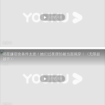
APP内观看
热度 66
明星嫌宿舍条件太差！她们过夜摆拍被当面揭穿！《无限超
越班3》
02:14
APP内观看
热度 90