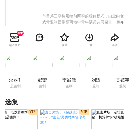
节目第三季将延续前两季的经典模式，由业内老
戏骨监制团带领两地中青年演员共同聚焦演员职
展开
场生态，回归演员初心，以经典影视作品为主要
演绎题材，展开能力与素养的双重考验，直面市
场，近距离接触顶级资源，最终诞生年度无限之
超清画质
收藏
下载
分享
5
星。
尔冬升
郝蕾
李诚儒
刘涛
吴镇
总监制
监制
监制
监制
监制
选集
VIP
VIP