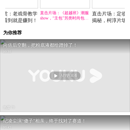
2025-04-22期
2025-04-23期
2025-
直击片场：《超越班》潮服
大赏：老戏骨教学
直击片场：定妆
show，“主包”另类时尚包你
，看到就是赚到！
揭秘，柯淳片场“
满意！
附体”！
为你推荐
向佐后空翻，把粉底液都给蹭掉了！
00:30
APP内观看
热度 78
纪凌尘演“傻子”相亲，终于找对了赛道！
00:42