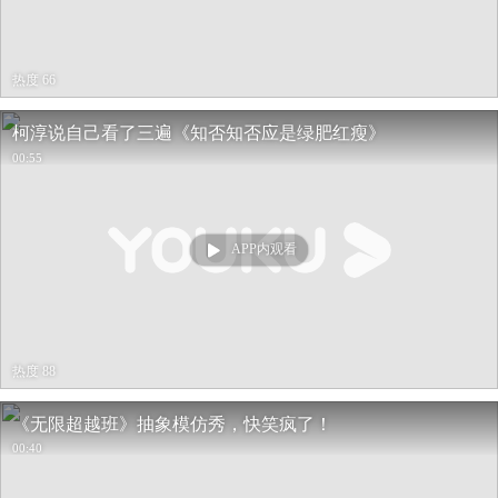
热度 66
柯淳说自己看了三遍《知否知否应是绿肥红瘦》
00:55
APP内观看
热度 88
《无限超越班》抽象模仿秀，快笑疯了！
00:40