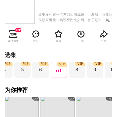
故事发生在一个东部沿海城镇——海城，商业巨
头顾家遭受一场毁灭性火灾后，独子顾新辰被佣
展开
女张舒曼英勇救出，两人在共同经历的苦难中相
依为命，并最终结为夫妇。然而，顾新辰因火灾
留下了深刻的心理创伤，导致记忆错乱。叶秋雨
超清画质
评论
收藏
下载
分享
是顾新辰的青梅竹马，她因嫉成恨，返回海城后
企图破坏顾新辰与张舒曼的关系。她诬陷张舒曼
是纵火犯，导致顾新辰陷入记忆混乱，从而在夫
选集
妻间制造了信任危机。张舒曼巧妙设局，揭露了
VIP
VIP
VIP
VIP
VIP
V
叶秋雨的真实面目，并为了保护顾新辰而暂时放
VIP
4
5
6
8
9
10
过她。但叶秋雨并未就此罢休，她再次试图伤害
顾新辰和张舒曼。顾新辰在张舒曼的帮助下逐渐
康复，意识到对张舒曼的误解源于自己的心理疾
病。张舒曼也意识到了坦诚与沟通的重要性，通
为你推荐
过有效沟通稳住了顾新辰的心神。最终，叶秋雨
被警方抓获并依法惩处，而顾新辰的病情也得以
APP
APP
APP
确诊和治疗——他的症状是由当地罕见的“罪茗
花”引起的中毒现象。