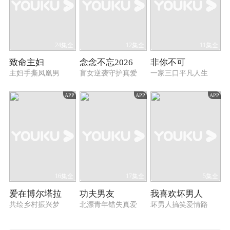
24集全
12集全
11集全
致命主妇
念念不忘2026
非你不可
主妇手撕凤凰男
盲女逆袭守护真爱
一家三口平凡人生
APP
APP
APP
16集全
17集全
5集全
爱在博尔塔拉
功夫男友
我喜欢坏男人
共绘乡村振兴梦
北漂青年错失真爱
坏男人搞笑爱情路