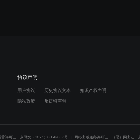
协议声明
用户协议
历史协议文本
知识产权声明
隐私政策
反盗链声明
营许可证：京网文（2024）0368-017号
网络出版服务许可证：（署）网出证（京