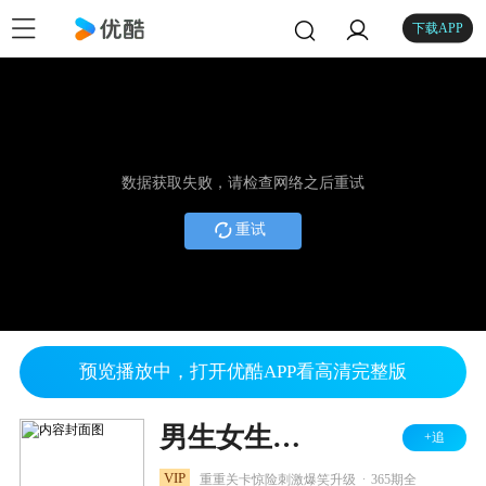
下载APP
数据获取失败，请检查网络之后重试
重试
预览播放中，打开优酷APP看高清完整版
男生女生向前冲 2025
+追
.
VIP
重重关卡惊险刺激爆笑升级
365期全