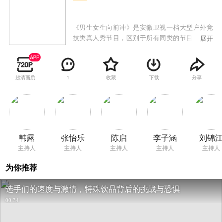
《男生女生向前冲》是安徽卫视一档大型户外竞
技类真人秀节目，区别于所有同类的节目，特别
展开
设置男女双赛道，目的是为保证男女选手都能呈
现不同的看点和亮点。赛道将专门针对男女不同
的运动特点，进行不同的关卡设计：男生赛道将
超清画质
收藏
下载
分享
1
更注重力量与速度，而女生赛道则在智慧与趣味
上更为讲究。男女赛道精彩纷呈，水上游戏关卡
重重，惊险刺激爆笑升级，更有从热带雨林到冰
河世纪的全新视觉享受，节目从赛制、形式上标
新立异，在众多竞技类真人秀中，突出节目概念
传达，具有自己独特的亮点。作为午间传奇榜样
韩露
张怡乐
陈启
李子涵
刘锦
节目，成功打造品牌合作的优质样板间！伙伴需
主持人
主持人
主持人
主持人
主持人
求实时响应，专属内容快速上屏，成为面向00后
受众的出圈爆款！
为你推荐
选手们的速度与激情，特殊饮品背后的挑战与恐惧
00:34