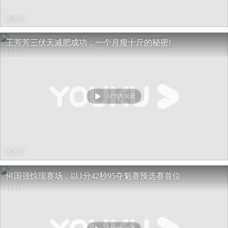
热度 69
王芳芳三伏天减肥成功，一个月瘦十斤的秘密!
02:46
APP内观看
热度 63
何国强惊现赛场，以1分42秒95夺魁赛预选赛首位
01:23