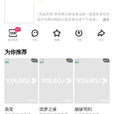
“冷血无情”的军阀少帅张满玉因一场意外竟与为
歌厅头牌代唱的小歌女秋水来了个灵魂互换，极
展开
大的身份反差让两个人的生活彻底改变。秋水利
用少帅身份在军队“大显身手”，把残酷暴戾的军
阀部队活生生整改成一个充满爱心、和睦友善的
超清画质
评论
收藏
下载
分享
大家庭。张满玉则代替秋水，把本是歌厅里谁见
谁欺负的小歌女一路逆袭变成全城明星。两人甚
为你推荐
至一度闹出绯闻。张满玉见秋水将自己的军队整
治的毫无“狼性”，为了自己能名正言顺的重新回
APP
APP
APP
归治理军队，张满玉胁迫秋水将自己娶回家，秋
水无奈只好将这个“少帅”娶回了帅府。两个本来
毫不相干的人，因为命运的巧合交织在一起。过
程中两人发生了一系列啼笑皆非的故事，从互相
伤害到互相喜爱的同时，更大的阴谋也渐渐浮出
水面。
35集全
28集全
22集全
枭宠
因梦之缘
姻缘驾到