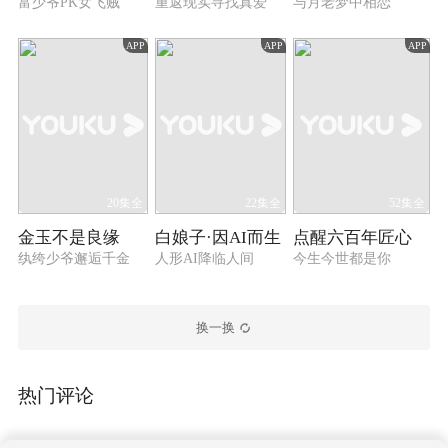
富少爷PK女飞贼
重返现实寻找真爱
与月老梦中相恋
APP
APP
APP
20集全
22集全
52集全
金玉不是良缘
白娘子·因AI而生
点醒六百年匠心
纨绔少爷邂逅千金
人形AI降临人间
今生今世都是你
换一换
热门评论