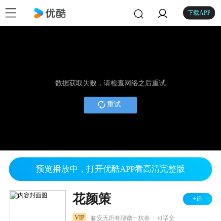
下载APP
数据获取失败，请检查网络之后重试
重试
预览播放中，打开优酷APP看高清完整版
花颜策
+追
.
VIP
临安无所有聊赠一枝春
41话全