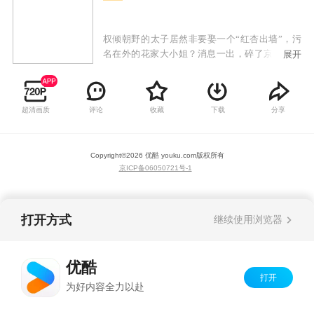
权倾朝野的太子居然非要娶一个“红杏出墙”，污
名在外的花家大小姐？消息一出，碎了京城多少
展开
女子的芳心。什么？这个坏女人还偏偏不要当太
子妃，为了一坛美酒和别的男人私奔？花大小
姐：我是一个粗俗的市井女子，可配不上您！太
超清画质
评论
收藏
下载
分享
子爷：那我就让你，全天下只有我可选。
Copyright©
2026
优酷 youku.com
版权所有
京ICP备06050721号-1
打开方式
继续使用浏览器
优酷
打开
为好内容全力以赴