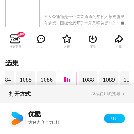
主人公锤锤是一个普普通通的年轻人乐观善良，
有梦想，围绕他展开了一系列啼笑皆非的故事。
展开
以动画为载体，通过轻松幽默的搞笑方式演绎日
常生活中发生的小故事，引发观众共鸣，传递正
能量，深受粉丝的喜爱。
超清画质
收藏
下载
分享
12
选集
1084
1085
1086
1088
1089
109
打开方式
继续使用浏览器
Copyright©
2026
优酷 youku.com
版权所有
优酷
京ICP备06050721号-1
打开
为好内容全力以赴