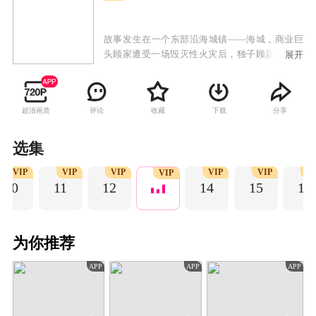
故事发生在一个东部沿海城镇——海城，商业巨
头顾家遭受一场毁灭性火灾后，独子顾新辰被佣
展开
女张舒曼英勇救出，两人在共同经历的苦难中相
依为命，并最终结为夫妇。然而，顾新辰因火灾
留下了深刻的心理创伤，导致记忆错乱。叶秋雨
超清画质
评论
收藏
下载
分享
是顾新辰的青梅竹马，她因嫉成恨，返回海城后
企图破坏顾新辰与张舒曼的关系。她诬陷张舒曼
是纵火犯，导致顾新辰陷入记忆混乱，从而在夫
选集
妻间制造了信任危机。张舒曼巧妙设局，揭露了
VIP
VIP
VIP
VIP
VIP
VI
叶秋雨的真实面目，并为了保护顾新辰而暂时放
VIP
10
11
12
14
15
16
过她。但叶秋雨并未就此罢休，她再次试图伤害
顾新辰和张舒曼。顾新辰在张舒曼的帮助下逐渐
康复，意识到对张舒曼的误解源于自己的心理疾
病。张舒曼也意识到了坦诚与沟通的重要性，通
为你推荐
过有效沟通稳住了顾新辰的心神。最终，叶秋雨
被警方抓获并依法惩处，而顾新辰的病情也得以
APP
APP
APP
确诊和治疗——他的症状是由当地罕见的“罪茗
花”引起的中毒现象。