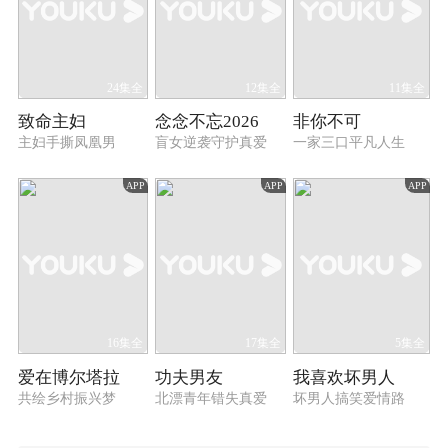
24集全
12集全
11集全
致命主妇
念念不忘2026
非你不可
主妇手撕凤凰男
盲女逆袭守护真爱
一家三口平凡人生
APP
APP
APP
16集全
17集全
5集全
爱在博尔塔拉
功夫男友
我喜欢坏男人
共绘乡村振兴梦
北漂青年错失真爱
坏男人搞笑爱情路