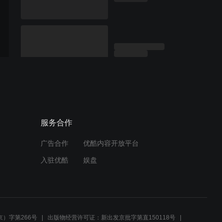
服务合作
广告合作
优酷内容开放平台
入驻优酷
娱盘
）字第266号
出版物经营许可证：新出发京批字第直150118号