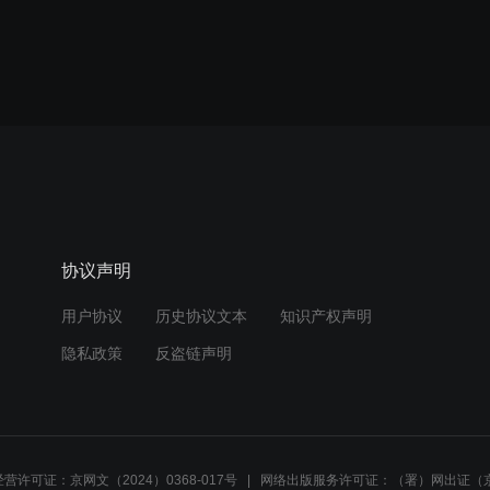
协议声明
用户协议
历史协议文本
知识产权声明
隐私政策
反盗链声明
营许可证：京网文（2024）0368-017号
网络出版服务许可证：（署）网出证（京