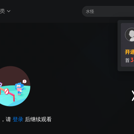
类
3
首
因，请
登录
后继续观看