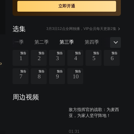
机会，可他会背叛阿尔弗雷德大帝吗？
立即开通
选集
3月3日12点全网独播，VIP会员每天更新2集
第一季
第二季
第三季
第四季
第五季
预告
预告
预告
预告
预告
预告
1
2
3
4
5
6
P
预告
预告
预告
预告
7
8
9
10
周边视频
敌方指挥官的战歌：为麦西
亚，为家人坚守阵地！
01:31