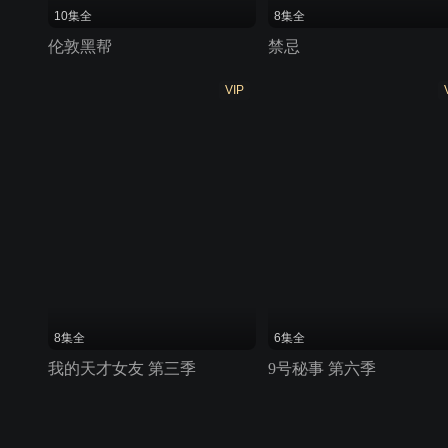
10集全
8集全
伦敦黑帮
禁忌
VIP
8集全
6集全
我的天才女友 第三季
9号秘事 第六季