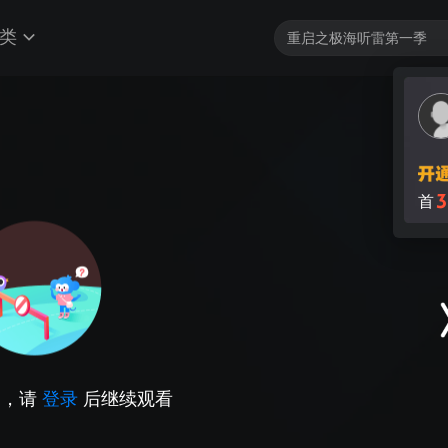
类
3
首
因，请
登录
后继续观看