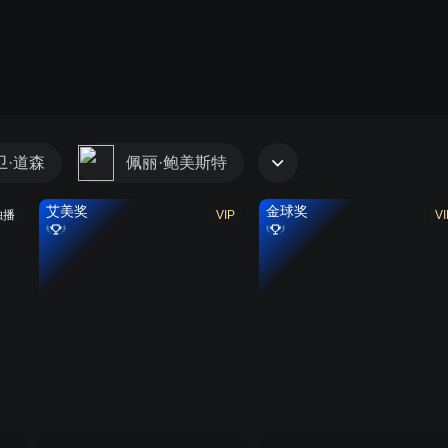
卫·道森
佩丽·鲍美斯特
艾美奖
金球奖
独播
VIP
VI