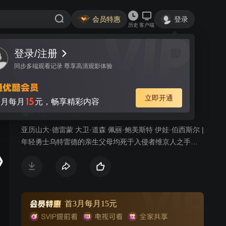
会员特惠
登录
历史
客户端
登录/注册
视频
讨论
14
同步多端观看记录 尊享高清观影体验
孤国春秋 第三季
简介
立即开通
15
月每月
元，畅享精彩内容
8.9分
历史
战争
亚历山大·德雷蒙 大卫·道森 佩丽·鲍美斯特 伊娃·伯西斯尔 |
年轻勇士乌特雷德的亲生父母均死于入侵者维京人之手，
而年幼的他被维京人抚养长大。为了夺回亡国故土，他游
走于敌对双方之间，踏上了危险的征程。 第三季中，阿尔
弗雷德大帝油尽灯枯，但他依旧没有放弃统一英格兰的梦
想。乌特雷德临危受命迎战新敌人丹麦战神西格德。而老
王日薄西山、国家腹背受敌之际，继承人却对王位毫无兴
首3月每月15元
趣，权力更替困难的真空期似乎是乌特雷德不可错失的好