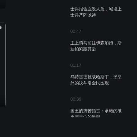
士兵报告血发人质，城墙上
士兵严阵以待
播
00:47
主上骑马前往伊森加姆，斯
迪帕紧跟其后
01:17
乌特雷德挑战哈斯丁，堡垒
外的决斗引全民围观
00:39
国王的痛苦指责：承诺的破
灭与王位的质疑
01:45