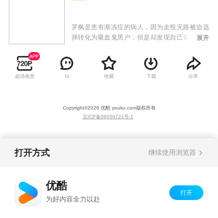
罗枫是患有渐冻症的病人，因为走投无路被迫选
择转化为吸血鬼黑户，但是却发现自己觉醒了食
展开
光者天赋，可以通过吸食阳光变强。而罗枫也从
此闯入了超凡者的世界，逐渐了解这个世界超凡
者的真相。
超清画质
收藏
下载
分享
16
Copyright©
2026
优酷 youku.com
版权所有
京ICP备06050721号-1
打开方式
继续使用浏览器
优酷
打开
为好内容全力以赴