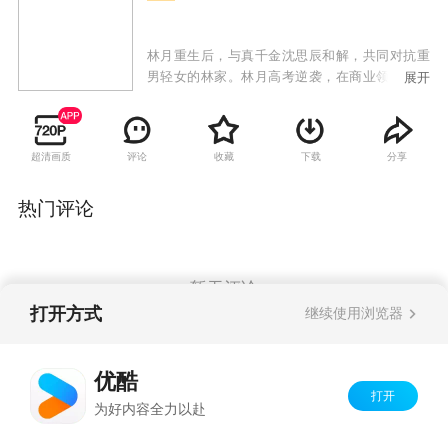
林月重生后，与真千金沈思辰和解，共同对抗重
男轻女的林家。林月高考逆袭，在商业领域与林
展开
家激烈竞争，沈思辰则在科研上努力突破。林家
屡屡受挫，使出各种手段，却最终失败。林月和
沈思辰成功复仇，林家众人受到法律制裁，她们
超清画质
评论
收藏
下载
分享
也收获了事业与亲情。
热门评论
暂无评论
打开方式
继续使用浏览器
Copyright©
2026
优酷 youku.com
版权所有
优酷
京ICP备06050721号-1
打开
为好内容全力以赴