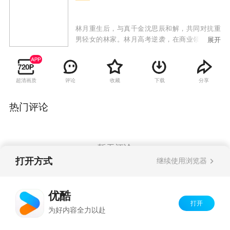
林月重生后，与真千金沈思辰和解，共同对抗重
男轻女的林家。林月高考逆袭，在商业领域与林
展开
家激烈竞争，沈思辰则在科研上努力突破。林家
屡屡受挫，使出各种手段，却最终失败。林月和
沈思辰成功复仇，林家众人受到法律制裁，她们
超清画质
评论
收藏
下载
分享
也收获了事业与亲情。
热门评论
暂无评论
打开方式
继续使用浏览器
Copyright©
2026
优酷 youku.com
版权所有
优酷
京ICP备06050721号-1
打开
为好内容全力以赴