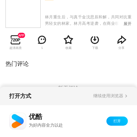
林月重生后，与真千金沈思辰和解，共同对抗重
男轻女的林家。林月高考逆袭，在商业领域与林
展开
家激烈竞争，沈思辰则在科研上努力突破。林家
屡屡受挫，使出各种手段，却最终失败。林月和
沈思辰成功复仇，林家众人受到法律制裁，她们
超清画质
收藏
下载
分享
5
也收获了事业与亲情。
热门评论
暂无评论
打开方式
继续使用浏览器
Copyright©
2026
优酷 youku.com
版权所有
优酷
京ICP备06050721号-1
打开
为好内容全力以赴