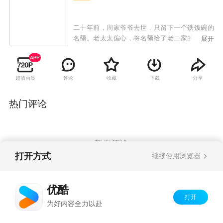
二十年前，周家爷爷去世，只留下一个铁饭碗的
名额。老太太偏心，将名额给了老二家的小孙子
展开
周明聪，而老大家的大孙子周辞只能入城打工，
自己开办个体户经营；但随着时代的发展，电子
厂倒闭，周明聪失业下岗，而原本算得上“投机倒
超清画质
评论
收藏
下载
分享
把”的周辞翻身踏上了时代的潮流，通过投资和经
营公司一跃成为了江城的首富。周明聪却因为多
年奔波走上歧路，锒铛入狱，出狱后的周明聪看
热门评论
着光鲜亮丽的周辞，一怒之下联合奶奶持刀杀害
了周辞，自己也被坠落的吊灯砸死。两人同时重
生，这一次，周明聪要和周辞互换人生，重新选
择职业，不再去倒闭的电子厂，彻底“偷走”属于
暂无评论
周辞的人生。
打开方式
继续使用浏览器
Copyright©
2026
优酷 youku.com
版权所有
优酷
京ICP备06050721号-1
打开
为好内容全力以赴