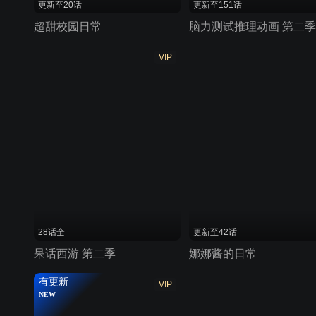
更新至20话
更新至151话
超甜校园日常
脑力测试推理动画 第二季
VIP
28话全
更新至42话
呆话西游 第二季
娜娜酱的日常
有更新
VIP
NEW