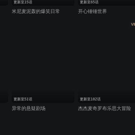
更新至15话
更新至65话
米尼麦泥轰的爆笑日常
开心锤锤世界
VI
更新至51话
更新至182话
异常的悬疑剧场
杰杰麦奇罗布乐思大冒险