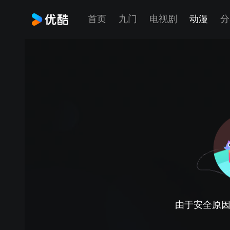
首页
九门
电视剧
动漫
分
由于安全原