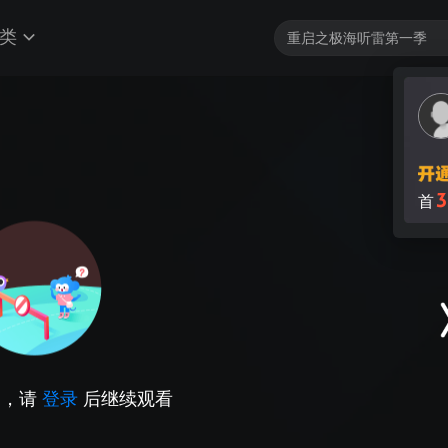
类
3
首
因，请
登录
后继续观看