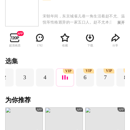
宋朝年间，东京城雀儿巷一角生活着赵不尤、温
悦等性格迥异的一家五口人。赵不尤本是大理寺
展开
最底层的贴书小吏，只想过平凡的烟火日子，妻
子温悦却一心只想置宅购田，一家人时常吵吵闹
闹却也其乐融融。一次意外，一家人被卷入轰动
超清画质
收藏
下载
分享
1782
的梅船大案中，开启了一边破解各类悬案、一边
解决层出不穷的家庭问题的奇妙之旅。在此过程
中，一家人重新认识并接纳了彼此，也各自收获
选集
了成长，携手渡过重重难关。随着一桩桩案件破
VIP
VIP
VI
解，一切线索都指向了“江南大善人”。最终通过
VIP
2
3
4
6
7
8
一家五口的共同努力揭露了恶人的伪善与恶行，
打破了行市垄断、仕途不明的混沌局面，既捍卫
了小家的幸福，也守护了东京城百姓的安乐。
为你推荐
APP
APP
APP