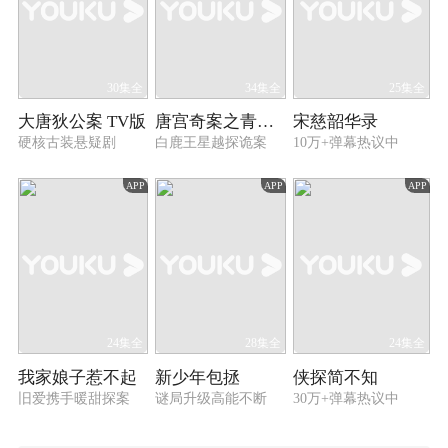
30集全
34集全
25集全
大唐狄公案 TV版
唐宫奇案之青雾风鸣
宋慈韶华录
硬核古装悬疑剧
白鹿王星越探诡案
10万+弹幕热议中
APP
APP
APP
24集全
28集全
24集全
我家娘子惹不起
新少年包拯
侠探简不知
旧爱携手暖甜探案
谜局升级高能不断
30万+弹幕热议中