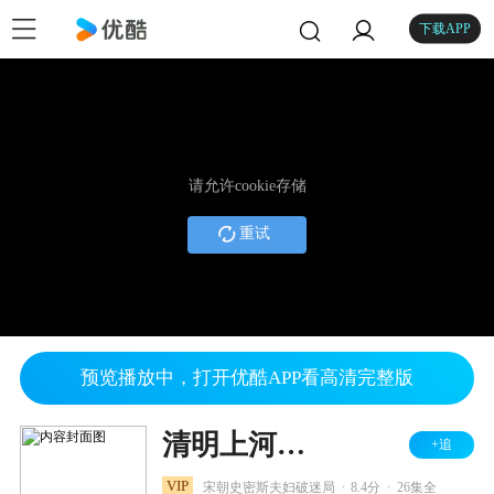
下载APP
请允许cookie存储
重试
预览播放中，打开优酷APP看高清完整版
清明上河图密码
+追
.
.
VIP
宋朝史密斯夫妇破迷局
8.4分
26集全