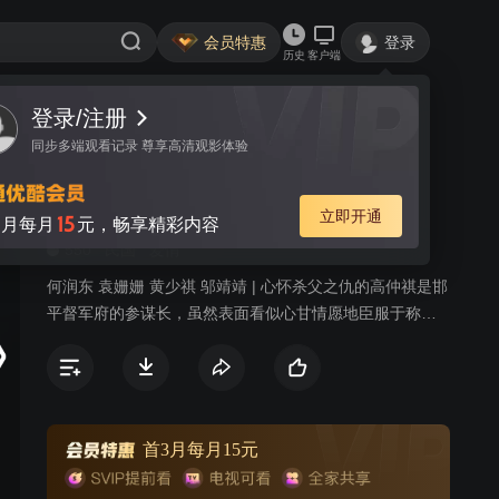
会员特惠
登录
历史
客户端
登录/注册
视频
讨论
同步多端观看记录 尊享高清观影体验
芙蓉锦
简介
立即开通
15
月每月
元，畅享精彩内容
550
民国
爱情
何润东 袁姗姗 黄少祺 邬靖靖 | 心怀杀父之仇的高仲祺是邯
平督军府的参谋长，虽然表面看似心甘情愿地臣服于称霸
一方的秦大帅，但实际心中一直在酝酿复仇的阴谋，却没
想到单纯美丽又充满正义的女大学生贺兰让他陷入了爱情
的甜蜜。两个人两情相悦，贺兰将自己亲手绣的芙蓉锦纱
作为定情信物送给了高仲祺，可是高仲祺的复仇行动却害
死了贺兰的父母，伤心欲绝的贺兰嫁给了一直在身边守护
首3月每月15元
她的秦大帅的长公子秦承煜。日本特务陈阮菱为了拉拢心