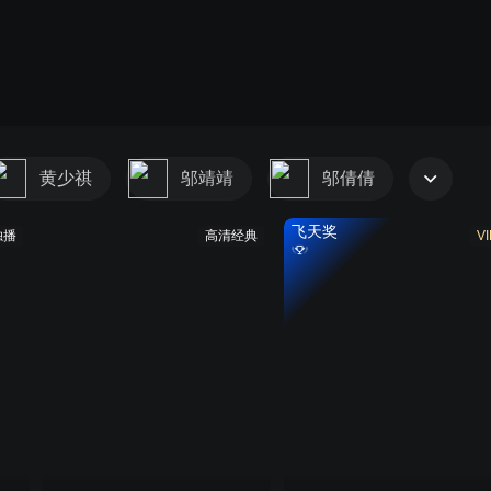
黄少祺
邬靖靖
邬倩倩
飞天奖
独播
高清经典
VI