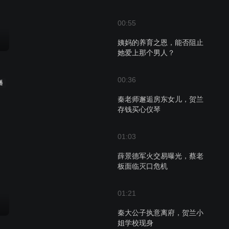
00:55
姨妈的养育之恩，能否阻止
她爱上那个男人？
00:36
播
秦老师邂逅房东女儿，贺兰
存钱买心仪琴
01:03
薛景德军火交易曝光，蔡老
板面临灭口危机
01:21
秦大公子执意离府，贺兰小
姐学校现身