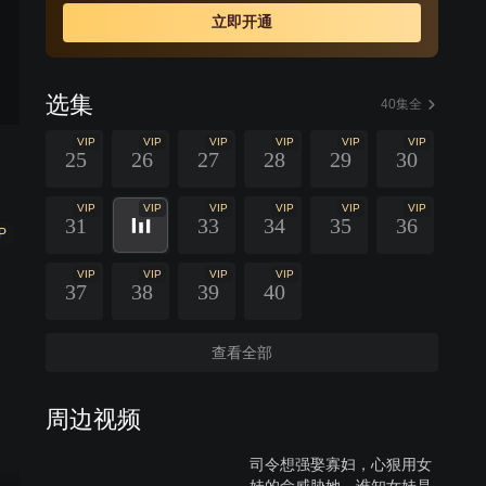
有仇恨的高仲祺于是帮助他害死秦大帅，秦家风云飘摇之
立即开通
际，贺兰与秦承煜携手支撑着秦家，并杀死了陈阮菱为父
报仇。被抓的贺兰在临刑之际得到高仲祺与加入共产党的
秦承煜同时营救……受伤的高仲祺在临死之际，将两人曾
选集
经的定情之物芙蓉锦纱交还给了贺兰，这一段乱世错恋最
40集全
终还是无缘继续。
VIP
VIP
VIP
VIP
VIP
VIP
25
26
27
28
29
30
VIP
VIP
VIP
VIP
VIP
VIP
31
33
34
35
36
P
VIP
VIP
VIP
VIP
37
38
39
40
查看全部
周边视频
司令想强娶寡妇，心狠用女