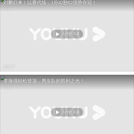
刘鹏归来！以赛代练，1分42秒02强势夺冠！
02:15
APP内观看
热度 67
李海强轻松登顶，男生队的胜利之光！
01:31
APP内观看