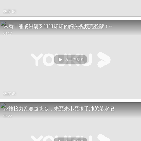
热度 63
来看！酣畅淋漓又唯唯诺诺的闯关视频完整版！~
04:17
APP内观看
热度 63
家族接力跑赛道挑战，朱磊朱小磊携手冲关落水记
02:22