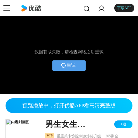
下载APP
数据获取失败，请检查网络之后重试
重试
预览播放中，打开优酷APP看高清完整版
男生女生向前冲 2025
+追
.
VIP
重重关卡惊险刺激爆笑升级
365期全