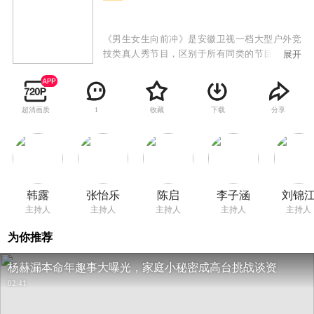
《男生女生向前冲》是安徽卫视一档大型户外竞
技类真人秀节目，区别于所有同类的节目，特别
展开
设置男女双赛道，目的是为保证男女选手都能呈
现不同的看点和亮点。赛道将专门针对男女不同
的运动特点，进行不同的关卡设计：男生赛道将
超清画质
收藏
下载
分享
1
更注重力量与速度，而女生赛道则在智慧与趣味
上更为讲究。男女赛道精彩纷呈，水上游戏关卡
重重，惊险刺激爆笑升级，更有从热带雨林到冰
河世纪的全新视觉享受，节目从赛制、形式上标
新立异，在众多竞技类真人秀中，突出节目概念
传达，具有自己独特的亮点。作为午间传奇榜样
韩露
张怡乐
陈启
李子涵
刘锦
节目，成功打造品牌合作的优质样板间！伙伴需
主持人
主持人
主持人
主持人
主持人
求实时响应，专属内容快速上屏，成为面向00后
受众的出圈爆款！
为你推荐
杨赫漏本命年趣事大曝光，家庭小秘密成高台挑战谈资
02:41