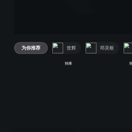
为你推荐
曾辉
邓灵枢
独播