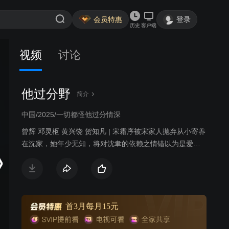
会员特惠
登录
历史
客户端
视频
讨论
他过分野
简介
中国/2025/一切都怪他过分情深
曾辉 邓灵枢 黄兴饶 贺知凡 | 宋霜序被宋家人抛弃从小寄养
在沈家，她年少无知，将对沈聿的依赖之情错以为是爱
情，沈家为了名声，强行将她送出国。五年后，宋霜序因
闺蜜病重选择回国，放下了对沈聿的感情，回来后因工作
与贺庭洲发生了交集。她没想过有一天，她会跟他产生见
不得人的关系。殊不知，这场游戏，是贺庭洲蓄谋已久的
引诱。
首3月每月15元