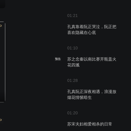
01:21
P
孔真靠着阮正哭泣，阮正把
喜欢隐藏在心底
01:10
苏之念秦以南比赛开瓶盖火
预告
花四溅
01:28
孔真阮正深夜相遇，浪漫放
烟花情愫暗生
01:20
P
苏宋夫妇相爱相杀的日常