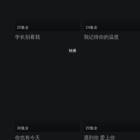
20集全
24集全
学长别看我
我记得你的温度
独播
36集全
20集全
你也有今天
遇到你 爱上你