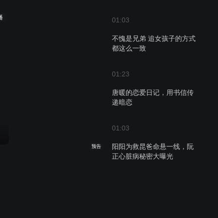
播
01:03
不愧是兄弟 追女孩子的方式
都这么一致
01:23
唐暖的恋爱日记，用书信传
递暗恋
01:03
阳阳为救昆爸命悬一线，阮
预告
正心脏病秘密大曝光
00:58
苏之念超能力控制言远