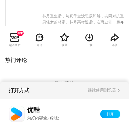
林月重生后，与真千金沈思辰和解，共同对抗重
男轻女的林家。林月高考逆袭，在商业领域与林
展开
家激烈竞争，沈思辰则在科研上努力突破。林家
屡屡受挫，使出各种手段，却最终失败。林月和
沈思辰成功复仇，林家众人受到法律制裁，她们
超清画质
评论
收藏
下载
分享
也收获了事业与亲情。
热门评论
暂无评论
打开方式
继续使用浏览器
Copyright©
2026
优酷 youku.com
版权所有
优酷
京ICP备06050721号-1
打开
为好内容全力以赴