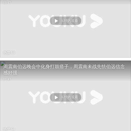
01:17
APP内观看
热度 64
周震南伯远晚会中化身打鼓搭子，周震南未战先怯伯远信念
感好强
01:47
APP内观看
热度 64