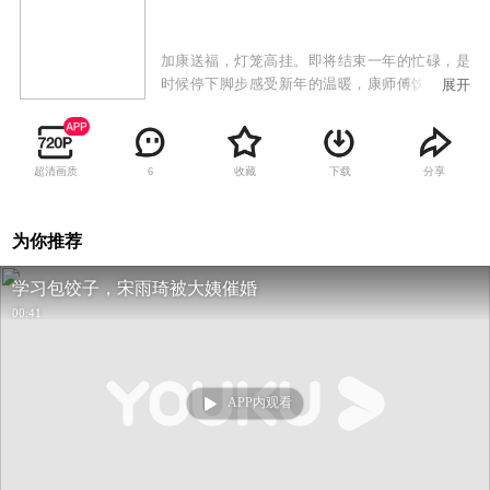
加康送福，灯笼高挂。即将结束一年的忙碌，是
时候停下脚步感受新年的温暖，康师傅饮品《加
展开
康加年味》第三季也如约而至，这一次，我们用
全新的方式打开熟悉的春节，也有充满奇思妙想
的“年味主理人”闪亮登场。
超清画质
收藏
下载
分享
6
为你推荐
学习包饺子，宋雨琦被大姨催婚
00:41
APP内观看