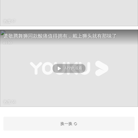
热度 67
萧敬腾舞狮同款酸痛值得拥有，戴上狮头就有那味了
01:00
APP内观看
热度 58
换一换