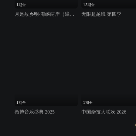
1期全
13期全
月是故乡明·海峡两岸（漳州）中秋晚会 2025
无限超越班 第四季
1期全
1期全
微博音乐盛典 2025
中国杂技大联欢 2026