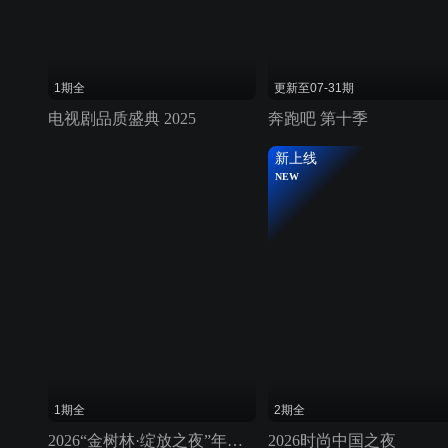
1期全
更新至07-31期
电视剧品质盛典 2025
奔跑吧 第十季
新上线
NEW
1期全
2期全
2026“金树林·绽放之夜”年度盛典
2026时尚中国之夜