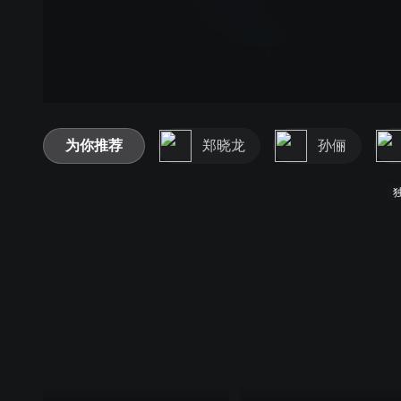
为你推荐
郑晓龙
孙俪