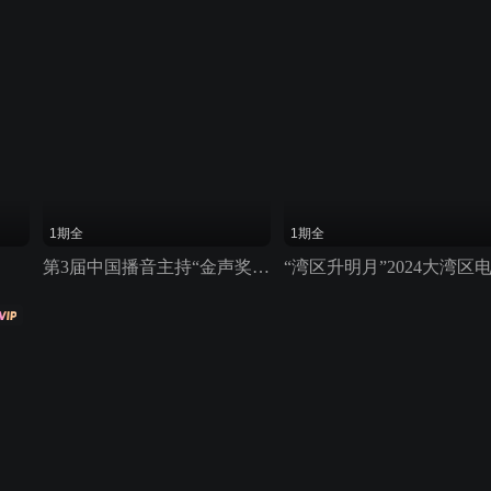
1期全
1期全
第3届中国播音主持“金声奖”颁奖典礼