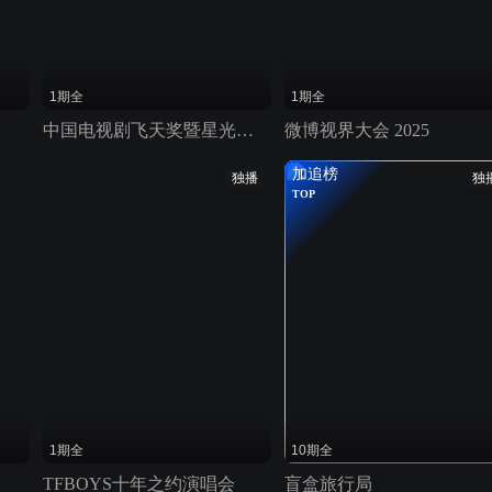
1期全
1期全
中国电视剧飞天奖暨星光奖 2024
微博视界大会 2025
加追榜
独播
独
TOP
1期全
10期全
TFBOYS十年之约演唱会
盲盒旅行局