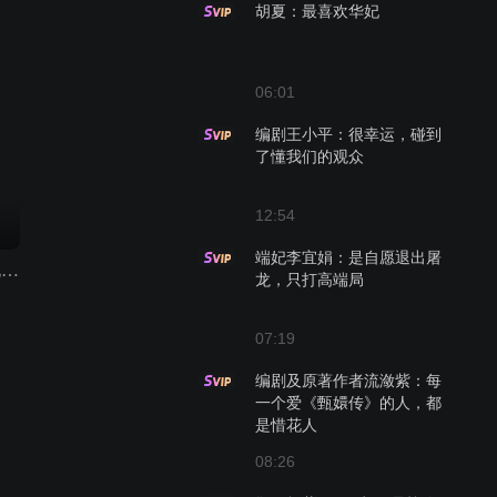
胡夏：最喜欢华妃
06:01
编剧王小平：很幸运，碰到
了懂我们的观众
12:54
端妃李宜娟：是自愿退出屠
“湾区升明月”2024大湾区电影音乐晚会
龙，只打高端局
07:19
编剧及原著作者‌流潋紫：每
一个爱《甄嬛传》的人，都
是惜花人
08:26