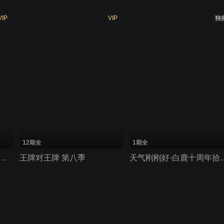
VIP
VIP
独
12期全
1期全
梦圆东方跨年盛典 2026
王牌对王牌 第八季
天气刚刚好·白鹿