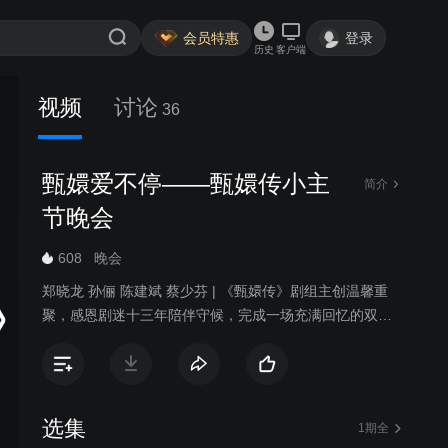
会员特惠
登录
历史
客户端
视频
讨论
36
甄嬛爱不停——甄嬛传小主
简介
节晚会
608
晚会
郑晓龙 孙俪 陈建斌 蔡少芬 | 《甄嬛传》剧组主创温馨重
聚，感恩剧迷十三年陪伴守候，完成一场充满回忆的双向
奔赴。
选集
1期全