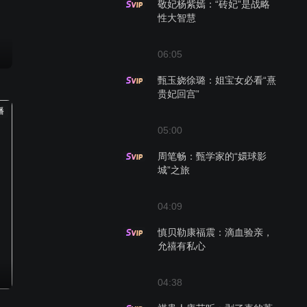
敬妃杨紫嫣：“砖妃”是战略
性大智慧
06:05
甄玉娆徐璐：姐宝女必看“熹
贵妃回宫”
播
05:00
周笔畅：甄学家的“嬛球影
城”之旅
04:09
慎贝勒康福震：滴血验亲，
允禧有私心
04:38