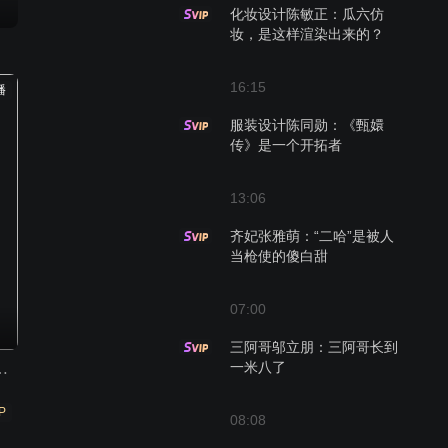
化妆设计陈敏正：瓜六仿
妆，是这样渲染出来的？
16:15
播
服装设计陈同勋：《甄嬛
传》是一个开拓者
13:06
齐妃张雅萌：“二哈”是被人
当枪使的傻白甜
07:00
三阿哥邬立朋：三阿哥长到
一米八了
视元宵喜乐会 2024
P
08:08