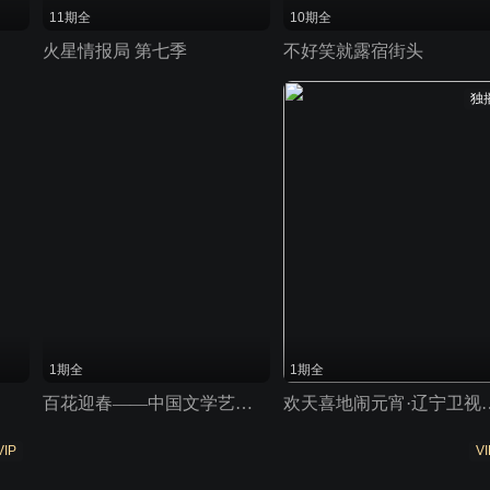
11期全
10期全
火星情报局 第七季
不好笑就露宿街头
独
1期全
1期全
百花迎春——中国文学艺术界2026春节大联欢
欢天喜地闹元宵·辽宁卫
VIP
VI