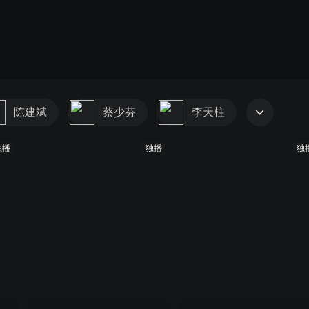
陈建斌
蔡少芬
李天柱
独播
独播
独