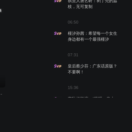
祺贵人唐艺昕：剥了壳的荔
枝，无可复制
播
06:50
槿汐孙茜：希望每一个女生
身边都有一个最强槿汐
07:31
皇后蔡少芬：广东话原版？
不要啊！
15:36
十周年拾光音乐会
剪秋杨凯淳：“哎呀，皇上，
你的老婆都是秃子”
12:00
夏冬春颖儿：重生文之夏冬