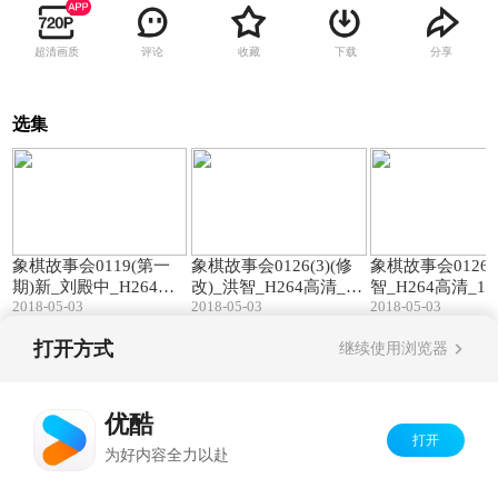
超清画质
评论
收藏
下载
分享
选集
20:03
20:04
象棋故事会0119(第一
象棋故事会0126(3)(修
象棋故事会0126(
期)新_刘殿中_H264高
改)_洪智_H264高清_12
智_H264高清_128
2018-05-03
80x720
2018-05-03
0
2018-05-03
清_1280x720
打开方式
继续使用浏览器
Copyright©
2026
优酷 youku.com
版权所有
京ICP备06050721号-1
优酷
打开
为好内容全力以赴