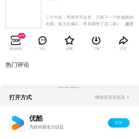
二十年前，周家爷爷去世，只留下一个铁饭碗的
名额。老太太偏心，将名额给了老二家的小孙子
展开
周明聪，而老大家的大孙子周辞只能入城打工，
自己开办个体户经营；但随着时代的发展，电子
厂倒闭，周明聪失业下岗，而原本算得上“投机倒
超清画质
评论
收藏
下载
分享
把”的周辞翻身踏上了时代的潮流，通过投资和经
营公司一跃成为了江城的首富。周明聪却因为多
年奔波走上歧路，锒铛入狱，出狱后的周明聪看
热门评论
着光鲜亮丽的周辞，一怒之下联合奶奶持刀杀害
了周辞，自己也被坠落的吊灯砸死。两人同时重
生，这一次，周明聪要和周辞互换人生，重新选
择职业，不再去倒闭的电子厂，彻底“偷走”属于
暂无评论
周辞的人生。
打开方式
继续使用浏览器
Copyright©
2026
优酷 youku.com
版权所有
优酷
京ICP备06050721号-1
打开
为好内容全力以赴