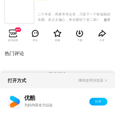
二十年前，周家爷爷去世，只留下一个铁饭碗的
名额。老太太偏心，将名额给了老二家的小孙子
展开
周明聪，而老大家的大孙子周辞只能入城打工，
自己开办个体户经营；但随着时代的发展，电子
厂倒闭，周明聪失业下岗，而原本算得上“投机倒
超清画质
评论
收藏
下载
分享
把”的周辞翻身踏上了时代的潮流，通过投资和经
营公司一跃成为了江城的首富。周明聪却因为多
年奔波走上歧路，锒铛入狱，出狱后的周明聪看
热门评论
着光鲜亮丽的周辞，一怒之下联合奶奶持刀杀害
了周辞，自己也被坠落的吊灯砸死。两人同时重
生，这一次，周明聪要和周辞互换人生，重新选
择职业，不再去倒闭的电子厂，彻底“偷走”属于
暂无评论
周辞的人生。
打开方式
继续使用浏览器
Copyright©
2026
优酷 youku.com
版权所有
优酷
京ICP备06050721号-1
打开
为好内容全力以赴