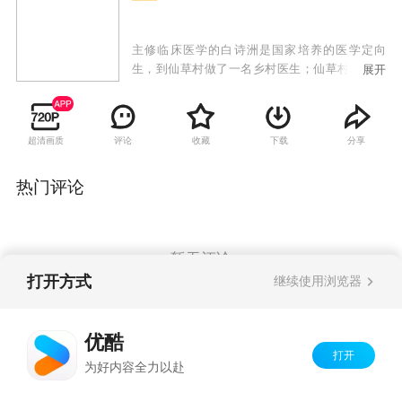
主修临床医学的白诗洲是国家培养的医学定向
生，到仙草村做了一名乡村医生；仙草村卫生室
展开
老中医李长生几代行医、远近闻名。一老一少两
位医生，在一个卫生室展开了中西医大斗法。渐
渐地，白诗洲发现，被他轻视的中医虽然短期见
超清画质
评论
收藏
下载
分享
效慢，但能够治根，与西医能够形成良好的互
补。而李长生也认识到， 农村常见的慢性病只有
在中西医的配合治疗下，才能更见疗效。从此，
热门评论
一老一少、一中一西，两位医生彼此抛弃成见，
中西医融合互助，相偕给村民看病，成为乡村健
康守护神。在治病救人的同时，大学生村官王亚
男发现了致富良机，技术指导村民种植药材销往
暂无评论
全国，备受市场欢迎，仙草村逐渐实现了小康目
打开方式
继续使用浏览器
标。而经过三年乡村医生生涯的白诗洲不仅爱上
了仙草村的一草一木，也在这里收获了与王亚男
Copyright©
2026
优酷 youku.com
版权所有
的爱情，决心留在仙草村，继续和李长生一起守
优酷
京ICP备06050721号-1
护村民的平安健康 。
打开
为好内容全力以赴