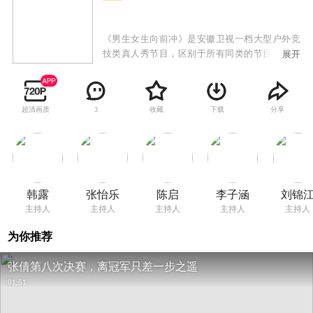
《男生女生向前冲》是安徽卫视一档大型户外竞
技类真人秀节目，区别于所有同类的节目，特别
展开
设置男女双赛道，目的是为保证男女选手都能呈
现不同的看点和亮点。赛道将专门针对男女不同
的运动特点，进行不同的关卡设计：男生赛道将
超清画质
收藏
下载
分享
3
更注重力量与速度，而女生赛道则在智慧与趣味
上更为讲究。男女赛道精彩纷呈，水上游戏关卡
重重，惊险刺激爆笑升级，更有从热带雨林到冰
河世纪的全新视觉享受，节目从赛制、形式上标
新立异，在众多竞技类真人秀中，突出节目概念
传达，具有自己独特的亮点。作为午间传奇榜样
韩露
张怡乐
陈启
李子涵
刘锦
节目，成功打造品牌合作的优质样板间！伙伴需
主持人
主持人
主持人
主持人
主持人
求实时响应，专属内容快速上屏，成为面向00后
受众的出圈爆款！
为你推荐
张倩第八次决赛，离冠军只差一步之遥
01:51