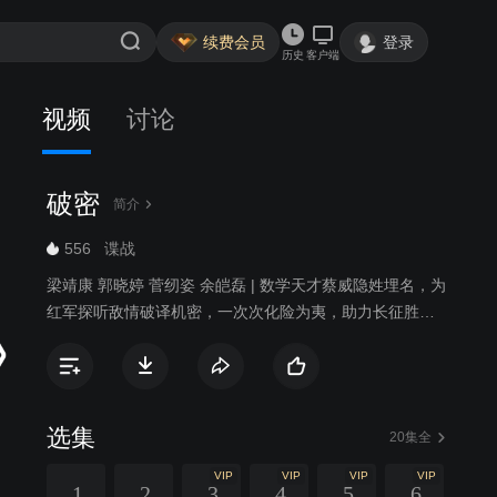
续费会员
登录
历史
客户端
视频
讨论
破密
简介
556
谍战
梁靖康 郭晓婷 菅纫姿 余皑磊 | 数学天才蔡威隐姓埋名，为
红军探听敌情破译机密，一次次化险为夷，助力长征胜
利。
选集
20集全
VIP
VIP
VIP
VIP
1
2
3
4
5
6