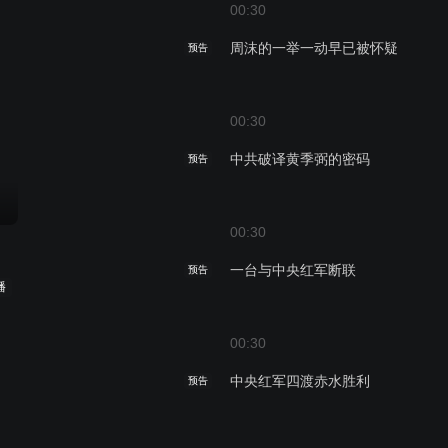
00:30
周沫的一举一动早已被怀疑
预告
00:30
中共破译黄季弼的密码
预告
00:30
一台与中央红军断联
预告
播
00:30
中央红军四渡赤水胜利
预告