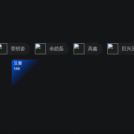
菅纫姿
余皑磊
高鑫
巨兴
豆瓣
7.5分