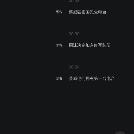
00:33
蔡威破密国民党电台
预告
00:30
周沫决定加入红军队伍
预告
00:34
蔡威他们拥有第一台电台
预告
00:31
蔡威被误认为国民党
预告
00:31