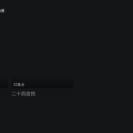
独播
32集全
二十四道拐