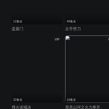
12集全
48集全
盖聂门
左手劈刀
VIP
32集全
18集全
烽火连城决
形意山河之火力拳开