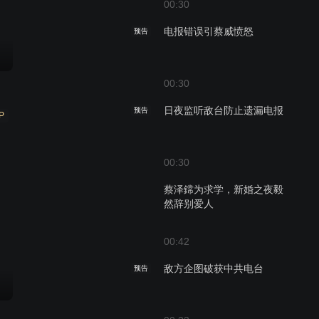
00:30
电报错误引蔡威愤怒
预告
00:30
日夜监听敌台防止遗漏电报
预告
P
00:30
蔡泽鏛为求学，新婚之夜毅
然辞别爱人
00:42
敌方企图破获中共电台
预告