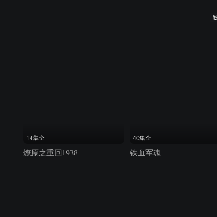
14集全
40集全
燎原之重回1938
铁血军魂