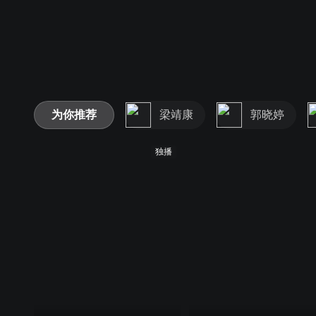
为你推荐
梁靖康
郭晓婷
独播