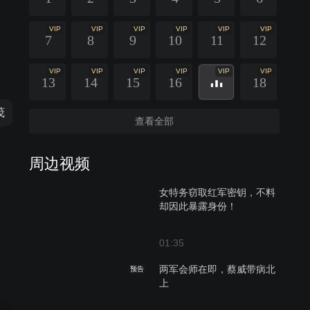
VIP
VIP
VIP
VIP
VIP
VIP
7
8
9
10
11
12
VIP
VIP
VIP
VIP
VIP
VIP
13
14
15
16
18
茂
李春嫒
贾宏伟
王大奇
查看全部
周边视频
女特务窃取红军密钥，不料
却因此暴露身份！
01:35
两军会师在即，蔡威带病北
预告
上