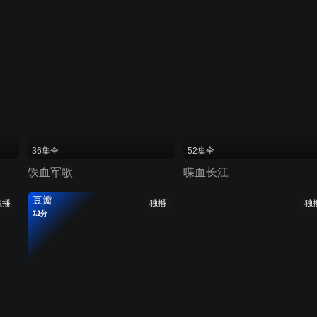
36集全
52集全
铁血军歌
喋血长江
豆瓣
独播
独播
独
7.2分