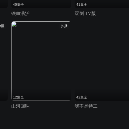
40集全
41集全
铁血淞沪
双刺 TV版
独播
独播
12集全
42集全
山河回响
我不是特工