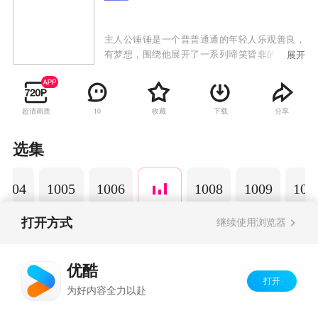
主人公锤锤是一个普普通通的年轻人乐观善良，
有梦想，围绕他展开了一系列啼笑皆非的故事。
展开
以动画为载体，通过轻松幽默的搞笑方式演绎日
常生活中发生的小故事，引发观众共鸣，传递正
能量，深受粉丝的喜爱。
超清画质
收藏
下载
分享
10
选集
1004
1005
1006
1008
1009
101
打开方式
继续使用浏览器
Copyright©
2026
优酷 youku.com
版权所有
优酷
京ICP备06050721号-1
打开
为好内容全力以赴