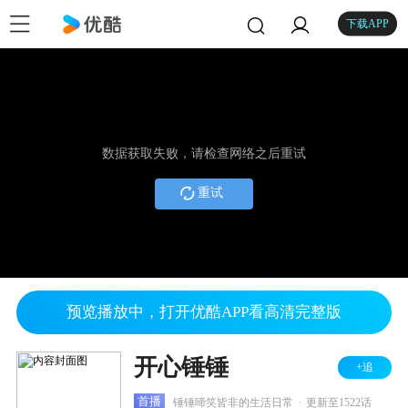
下载APP
数据获取失败，请检查网络之后重试
重试
预览播放中，打开优酷APP看高清完整版
开心锤锤
+追
.
首播
锤锤啼笑皆非的生活日常
更新至1522话