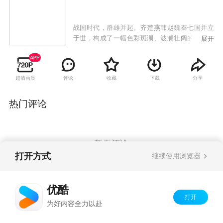
战国时代，群雄并起。齐楚燕韩赵魏秦七国并立
于世，构成了一幅色彩斑澜、波澜壮阔的历史画
展开
卷。其中以信陵君为首的四大公子在当时占据着
重要的历史位置。信陵君礼贤下士，在魏国极具
威望。偶识魏国长亭侯的独女如姬，两情相悦，
超清画质
评论
收藏
下载
分享
阴差阳错之下如姬却最终嫁给了魏王。长平之战
赵军大败，赵国形势危在旦夕。怯于秦国之威，
魏王按兵不动，非魏王的虎符不能出兵。关键时
热门评论
刻，如姬夫人窃出虎符营救赵国，自己却身陷险
境。平原君夫妇一直试图截取信陵君平生的心血
兵法之作《周公秘录》，念奴终为保护秘录而
亡。历尽千辛万苦，信陵君与如姬终于重逢，然
暂无评论
而万没想到的是，他们爱情的结晶、少年舍烨赶
打开方式
继续使用浏览器
来保护母亲，如姬为救信陵君而倒在血泊之中。
Copyright©
2026
优酷 youku.com
版权所有
优酷
京ICP备06050721号-1
打开
为好内容全力以赴