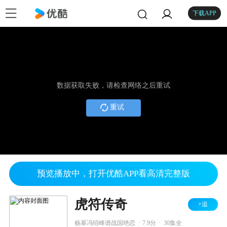
下载APP
数据获取失败，请检查网络之后重试
重试
预览播放中，打开优酷APP看高清完整版
虎符传奇
+追
.
.
杨幂冯绍峰谱战国绝恋
7.9分
30集全