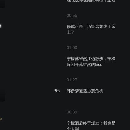
独吃饭却被陆既明撞个正着
00:55
播
修成正果，历经磨难终于亲
上了
01:00
宁檬苏维然江边散步，宁檬
躲闪开苏维然的kiss
01:27
韩伊梦遭遇抄袭危机
预告
00:39
P
宁檬酒后终于爆发：我也是
个人啊