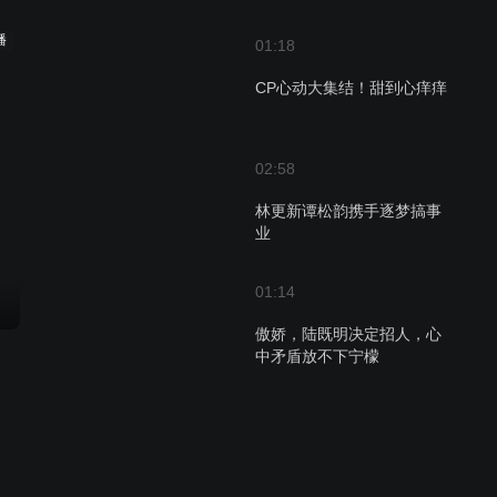
播
01:18
CP心动大集结！甜到心痒痒
02:58
林更新谭松韵携手逐梦搞事
业
01:14
傲娇，陆既明决定招人，心
中矛盾放不下宁檬
01:28
公司无奈破产，员工不肯离
去