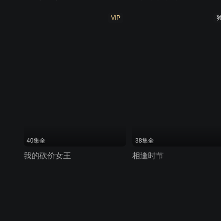
VIP
40集全
38集全
我的砍价女王
相逢时节