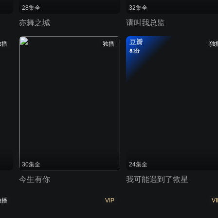
28集全
32集全
亦舞之城
请叫我总监
豆瓣
独播
独播
独
8.1分
30集全
24集全
今生有你
我可能遇到了救星
独播
VIP
VI