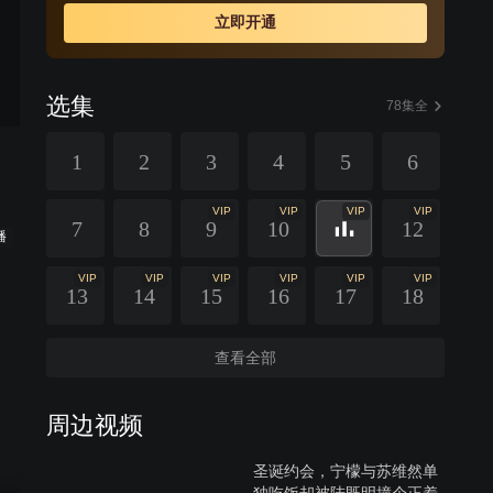
立即开通
选集
78集全
1
2
3
4
5
6
VIP
VIP
VIP
VIP
7
8
9
10
12
播
VIP
VIP
VIP
VIP
VIP
VIP
13
14
15
16
17
18
查看全部
周边视频
圣诞约会，宁檬与苏维然单