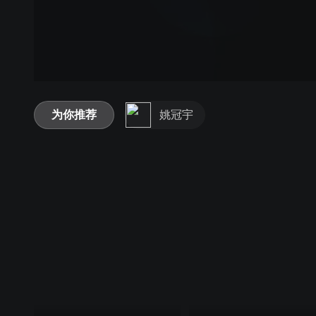
为你推荐
姚冠宇