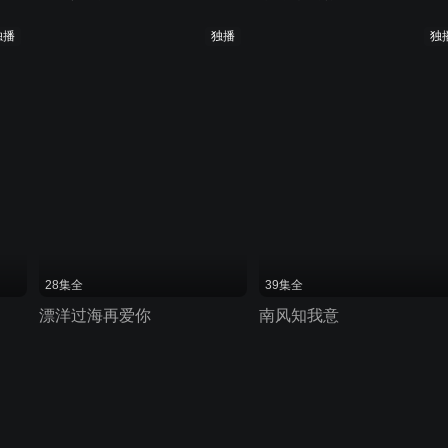
独播
独播
独
28集全
39集全
漂洋过海再爱你
南风知我意