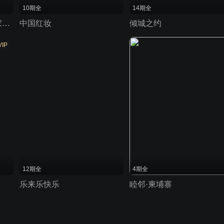
10期全
14期全
国学小名士 第七季 中华家庭诗词擂台赛
中国红妆
倾城之约
VIP
12期全
4期全
乐来乐快乐
睦邻·柬埔寨