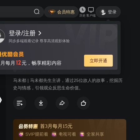
会员特惠
登录
历史
客户端
登录/注册
视频
讨论
5
同步多端观看记录 尊享高清观影体验
背影
简介
立即开通
12
月每月
元，畅享精彩内容
353
访谈
文化
马未都 | 马未都先生主讲，通过25位故人的故事，挖掘历
史与情感，引领观众反思生命价值。
首3月每月15元