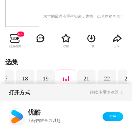
末世的最强者重生归来，先囤十亿吨物资再说！
超清画质
收藏
下载
分享
5
选集
17
18
19
21
22
23
打开方式
继续使用浏览器
Copyright©
2026
优酷 youku.com
版权所有
优酷
京ICP备06050721号-1
打开
为好内容全力以赴